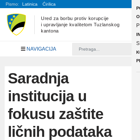
Pismo:
Latinica
Ćirilica
P
O
Ured za borbu protiv korupcije
i upravljanje kvalitetom Tuzlanskog
P
kantona
I
S
NAVIGACIJA
K
P
Saradnja
institucija u
fokusu zaštite
ličnih podataka