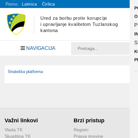
Pismo:
Latinica
Ćirilica
P
O
Ured za borbu protiv korupcije
i upravljanje kvalitetom Tuzlanskog
P
kantona
I
S
NAVIGACIJA
K
P
Strateška platforma
Važni linkovi
Brzi pristup
Vlada TK
Registri
Skupština TK
Prijava imovine