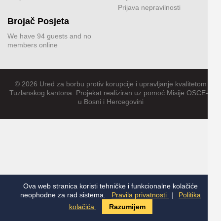
Prijava nepravilnosti
Brojač Posjeta
We have 94 guests and no
members online
© 2026 Ured za borbu protiv korupcije i upravljanje kvalitetom
Tuzlanskog kantona. Projekat realiziran uz pomoć Misije OSCE-a
u Bosni i Hercegovini
Ova web stranica koristi tehničke i funkcionalne kolačiće
neophodne za rad sistema.
Pravila privatnosti
|
Politika
kolačića
Razumijem