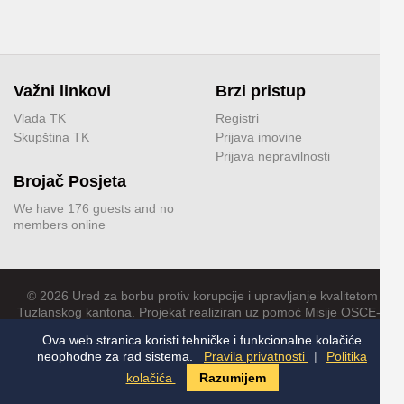
Važni linkovi
Brzi pristup
Vlada TK
Registri
Skupština TK
Prijava imovine
Prijava nepravilnosti
Brojač Posjeta
We have 176 guests and no
members online
© 2026 Ured za borbu protiv korupcije i upravljanje kvalitetom
Tuzlanskog kantona. Projekat realiziran uz pomoć Misije OSCE-a
u Bosni i Hercegovini
Ova web stranica koristi tehničke i funkcionalne kolačiće
neophodne za rad sistema.
Pravila privatnosti
|
Politika
kolačića
Razumijem