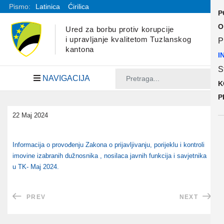
Pismo:
Latinica
Ćirilica
P
O
Ured za borbu protiv korupcije
i upravljanje kvalitetom Tuzlanskog
P
kantona
I
S
NAVIGACIJA
K
P
22 Maj 2024
Informacija o provođenju Zakona o prijavljivanju, porijeklu i kontroli
imovine izabranih dužnosnika , nosilaca javnih funkcija i savjetnika
u TK- Maj 2024.
PREV
NEXT