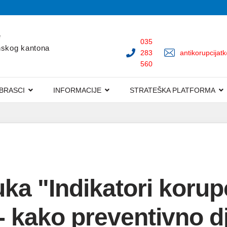
e
035
anskog kantona
283
antikorupcijat
560
OBRASCI
INFORMACIJE
STRATEŠKA PLATFORMA
a "Indikatori korupc
 kako preventivno dj