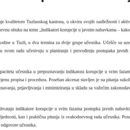
je kvalitetom Tuzlanskog kantona, u okviru svojih nadležnosti i aktivn
nevnu obuku na temu „Indikatori korupcije u javnim nabavkama – kako 
odine u Tuzli, u dva termina za dvije grupe učesnika. Učešće su uze
i u svom radu učestvuju u planiranju i provođenju postupaka javnih
apaciteta učesnika u prepoznavanju indikatora korupcije u svim fazam
jenu propisa i procedura. Poseban akcenat stavljen je na pitanja sukob
znavanja, prijavljivanja i minimiziranja u skladu sa važećim zakonod
ataju indikatore korupcije u svim fazama postupka javnih nabavki,
ednosti, kao i praktična pitanja iz svakodnevnog rada učesnika. Pos
 i odgovore učesnika.