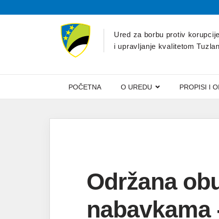
Ured za borbu protiv korupcij
i upravljanje kvalitetom Tuzl
POČETNA
O UREDU
PROPISI I 
Održana obuk
nabavkama -