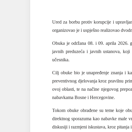
Ured za borbu protiv korupcije i upravljan
organizovao je i uspješno realizovao dvod
Obuka je održana 08. i 09. aprila 2026. g
javnih preduzeća i javnih ustanova, koj
učesnika.
Cilj obuke bio je unapređenje znanja i k
preventivnog djelovanja kroz pravilnu prim
ovoj oblasti, te na načine njegovog prepo
nabavkama Bosne i Hercegovine
.
Tokom obuke obrađene su teme koje obuhv
direktnog sporazuma kao nabavke male vrij
diskusiji i razmjeni iskustava, kroz pitanja